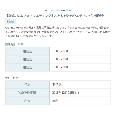
６
（木）
10:00
18:00
【挙式のみ&フォトウエディング】ふたりだけのウエディングご相談会
相談会
セレモニーのみでお考えや素敵な写真は残したいというおふたりにぴったりのご相談会で
す。ホテルリステル猪苗代でしか撮影できないフォトスポットがたくさん!!ウェルカムボー
ド作成にもぴったりのロケーションです。
開催内容・時間
相談会
10:00〜12:00
相談会
13:00〜15:00
相談会
16:00〜18:00
予約・料金
予約
要予約
Web予約期限
2018年12月03日まで
料金
無料