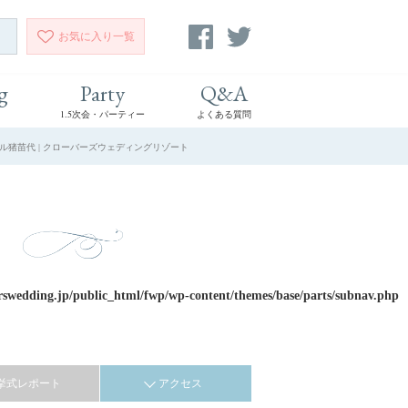
お気に入り
一覧
g
Party
Q&A
1.5次会・パーティー
よくある質問
ル猪苗代 | クローバーズウェディングリゾート
rswedding.jp/public_html/fwp/wp-content/themes/base/parts/subnav.php
挙式レポート
アクセス