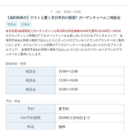
７
（水）
10:00
19:00
【成約特典付】ゲストも驚く非日常的の眺望!! ガーデンチャペルご相談会
相談会
試食会
各月先着5組様限定でガーデンチャペル挙式料を特別価格50%OFF(通常216,000円⇒108,00
ホテルパティシエ特製のアフタヌーンティーをお楽しみいただけるブライダルフェア。 会
場見学会&お見積り相談ではおふたりにぴったりのプランをベテランのプランナーがご案内
いたします。ホテルパティシエ特製のアフタヌーンティーをお楽しみいただけるブライダ
ルフェア。 会場見学会&お見積り相談ではおふたりにぴったりのプランをベテランのプラ
ンナーがご案内いたします。
開催内容・時間
相談会
10:00〜13:00
相談会
13:00〜16:00
相談会
16:00〜19:00
予約・料金
予約
要予約
Web予約期限
2018年11月04日まで
料金
無料