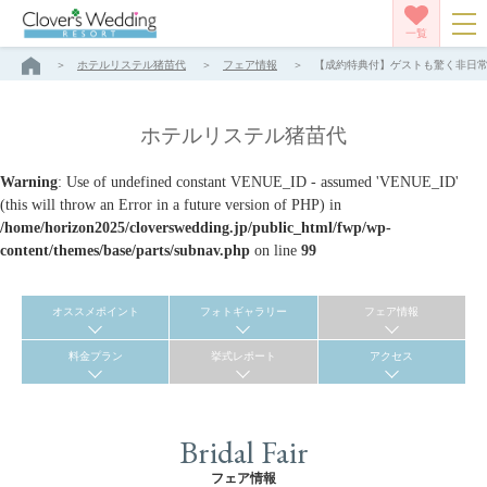
一覧
ホテルリステル猪苗代
フェア情報
【成約特典付】ゲストも驚く非日常的
ホテルリステル猪苗代
Warning
: Use of undefined constant VENUE_ID - assumed 'VENUE_ID'
(this will throw an Error in a future version of PHP) in
/home/horizon2025/cloverswedding.jp/public_html/fwp/wp-
content/themes/base/parts/subnav.php
on line
99
オススメポイント
フォトギャラリー
フェア情報
料金プラン
挙式レポート
アクセス
Bridal Fair
フェア情報