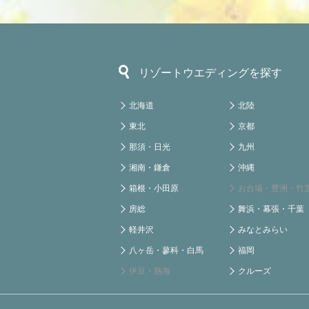
リゾートウエディングを探す
北海道
北陸
東北
京都
那須・日光
九州
湘南・鎌倉
沖縄
箱根・小田原
お台場・豊洲・竹
房総
舞浜・幕張・千葉
軽井沢
みなとみらい
八ヶ岳・蓼科・白馬
福岡
伊豆・熱海
クルーズ