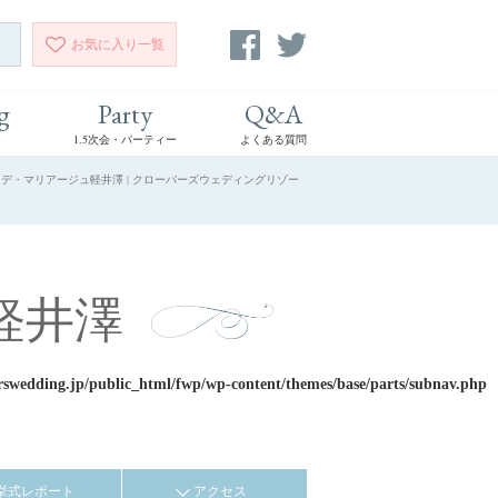
お気に入り
一覧
g
Party
Q&A
1.5次会・パーティー
よくある質問
・デ・マリアージュ軽井澤 | クローバーズウェディングリゾー
軽井澤
rswedding.jp/public_html/fwp/wp-content/themes/base/parts/subnav.php
挙式レポート
アクセス