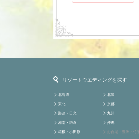
リゾートウエディングを探す
北海道
北陸
東北
京都
那須・日光
九州
湘南・鎌倉
沖縄
箱根・小田原
お台場・豊洲・竹