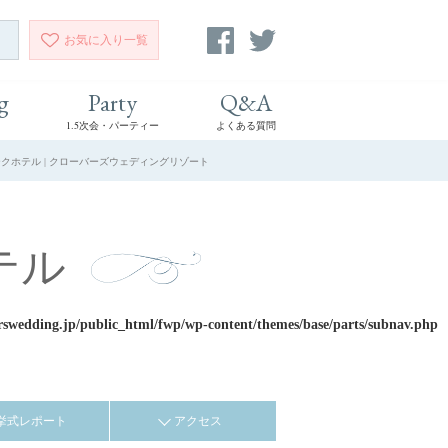
お気に入り
一覧
g
Party
Q&A
1.5次会・パーティー
よくある質問
ークホテル | クローバーズウェディングリゾート
テル
rswedding.jp/public_html/fwp/wp-content/themes/base/parts/subnav.php
挙式レポート
アクセス