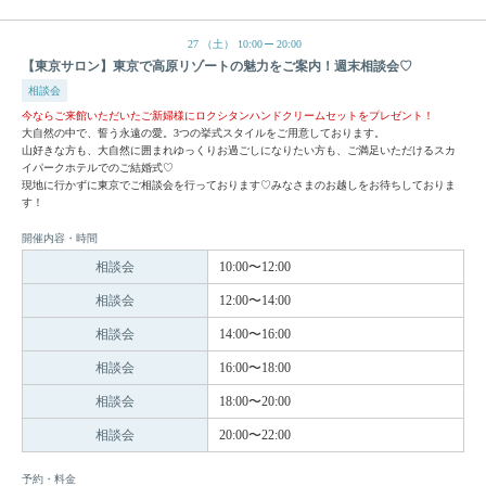
27
（土）
10:00
20:00
【東京サロン】東京で高原リゾートの魅力をご案内！週末相談会♡
相談会
今ならご来館いただいたご新婦様にロクシタンハンドクリームセットをプレゼント！
大自然の中で、誓う永遠の愛。3つの挙式スタイルをご用意しております。
山好きな方も、大自然に囲まれゆっくりお過ごしになりたい方も、ご満足いただけるスカ
イパークホテルでのご結婚式♡
現地に行かずに東京でご相談会を行っております♡みなさまのお越しをお待ちしておりま
す！
開催内容・時間
相談会
10:00〜12:00
相談会
12:00〜14:00
相談会
14:00〜16:00
相談会
16:00〜18:00
相談会
18:00〜20:00
相談会
20:00〜22:00
予約・料金