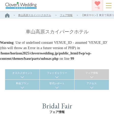
一覧
車山高原スカイパークホテル
フェア情報
【東京サロン】東京で高原リゾ
車山高原スカイパークホテル
Warning
: Use of undefined constant VENUE_ID - assumed 'VENUE_ID'
(this will throw an Error in a future version of PHP) in
/home/horizon2025/cloverswedding.jp/public_html/fwp/wp-
content/themes/base/parts/subnav.php
on line
99
オススメポイント
フォトギャラリー
フェア情報
料金プラン
挙式レポート
アクセス
Bridal Fair
フェア情報