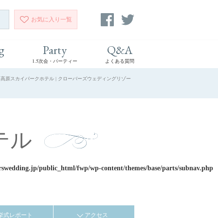
お気に入り
一覧
g
Party
Q&A
1.5次会・パーティー
よくある質問
山高原スカイパークホテル | クローバーズウェディングリゾー
テル
rswedding.jp/public_html/fwp/wp-content/themes/base/parts/subnav.php
挙式レポート
アクセス