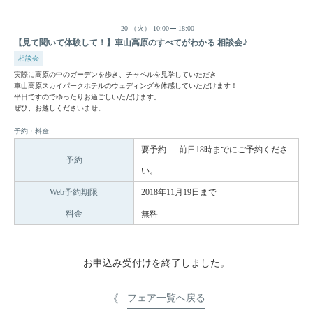
20
（火）
10:00
18:00
【見て聞いて体験して！】車山高原のすべてがわかる 相談会♪
相談会
実際に高原の中のガーデンを歩き、チャペルを見学していただき
車山高原スカイパークホテルのウェディングを体感していただけます！
平日ですのでゆったりお過ごしいただけます。
ぜひ、お越しくださいませ。
予約・料金
要予約 … 前日18時までにご予約くださ
予約
い。
Web予約期限
2018年11月19日まで
料金
無料
お申込み受付けを終了しました。
フェア一覧へ戻る