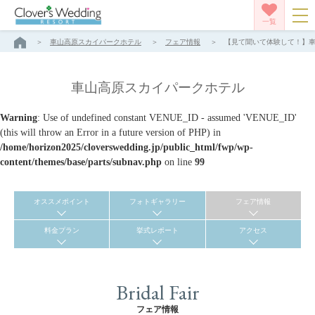
一覧
車山高原スカイパークホテル
フェア情報
【見て聞いて体験して！】車山
車山高原スカイパークホテル
Warning
: Use of undefined constant VENUE_ID - assumed 'VENUE_ID'
(this will throw an Error in a future version of PHP) in
/home/horizon2025/cloverswedding.jp/public_html/fwp/wp-
content/themes/base/parts/subnav.php
on line
99
オススメポイント
フォトギャラリー
フェア情報
料金プラン
挙式レポート
アクセス
Bridal Fair
フェア情報