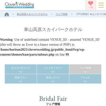
一覧
車山高原スカイパークホテル
フェア情報
【平日開催】★はじめての結婚
車山高原スカイパークホテル
Warning
: Use of undefined constant VENUE_ID - assumed 'VENUE_ID'
(this will throw an Error in a future version of PHP) in
/home/horizon2025/cloverswedding.jp/public_html/fwp/wp-
content/themes/base/parts/subnav.php
on line
99
オススメポイント
フォトギャラリー
フェア情報
料金プラン
挙式レポート
アクセス
Bridal Fair
フェア情報