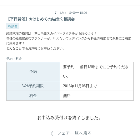
７
（水）
10:00
18:00
【平日開催】★はじめての結婚式 相談会
相談会
結婚式場の検討は、車山高原スカイパークホテルから始めよう！
専任の経験豊富なプランナーが、叶えたいウェディングから料金の相談まで親身にご相談
に乗ります！
どんなことでもお気軽にお尋ねください。
予約・料金
要予約 … 前日18時までにご予約くださ
予約
い。
Web予約期限
2018年11月06日まで
料金
無料
お申込み受付けを終了しました。
フェア一覧へ戻る