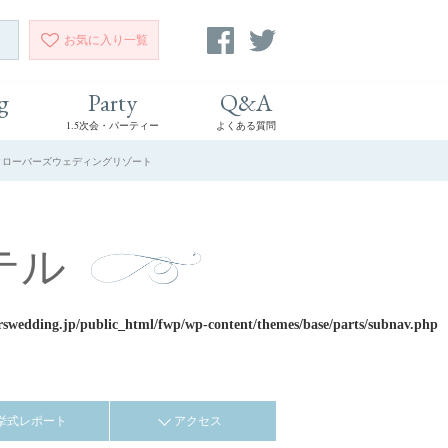
お気に入り
一覧
g
Party
Q&A
1.5次会・パーティー
よくある質問
| クローバーズウェディングリゾート
テル
rswedding.jp/public_html/fwp/wp-content/themes/base/parts/subnav.php
挙式レポート
アクセス