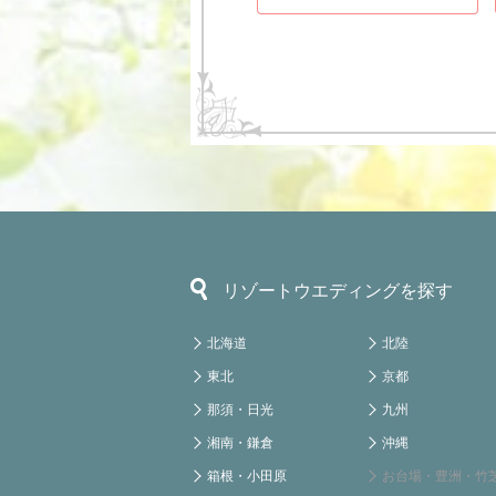
リゾートウエディングを探す
北海道
北陸
東北
京都
那須・日光
九州
湘南・鎌倉
沖縄
箱根・小田原
お台場・豊洲・竹