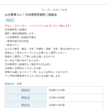
26
（月）
10:00
20:00
お仕事帰りに！日光東照宮無料ご相談会
相談会
今なら「ロクシタン」ハンドクリームをプレゼント致します♪
日光東照宮ご結婚式
無料ご相談会開催致します！
〇日光東照宮ご結婚式の魅力
〇希望日程の空き状況
〇料金プラン
などなど東京・横浜・大宮・宇都宮・高崎・太田・郡山の各サロンで
現地をよく知るスタッフにどんな事でもご質問ください！
皆様のご質問にご丁寧にお答え致します(*^^*)
20：00まで受け付けております！
日光東照宮ご結婚式をご検討中の方はぜひ
お気軽にお問合せくださいませ★
皆様のお越しをスタッフ一同、心よりお待ちしております。
※ご予約の際希望サロンのご記入をお願い致します。
開催内容・時間
相談会
10:00〜12:00
相談会
12:00〜14:00
相談会
14:00〜16:00