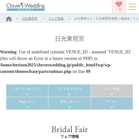
一覧
日光東照宮
フェア情報
お仕事帰りに！日光東照宮無料ご相談会 | フェ
日光東照宮
Warning
: Use of undefined constant VENUE_ID - assumed 'VENUE_ID'
(this will throw an Error in a future version of PHP) in
/home/horizon2025/cloverswedding.jp/public_html/fwp/wp-
content/themes/base/parts/subnav.php
on line
99
オススメポイント
フォトギャラリー
フェア情報
料金プラン
挙式レポート
アクセス
Bridal Fair
フェア情報