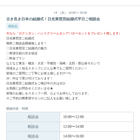
14
（水）
10:00
20:00
古き良き日本の結婚式！日光東照宮結婚式平日ご相談会
相談会
今なら「ロクシタン」ハンドクリーム＆シアバターセットをプレゼント致します♪
日光東照宮ご結婚式
無料ご相談会開催致します！
〇日光東照宮ご結婚式の魅力
〇希望日程の空き状況
〇料金プラン
などなど東京・横浜・大宮・宇都宮・高崎・太田・郡山各サロンで
現地をよく知るスタッフにどんな事でもご質問ください！
皆様のご質問にご丁寧にお答え致します(*^^*)
20：00まで受け付けております！
日光東照宮ご結婚式をご検討中の方はぜひ
お気軽にお問合せくださいませ★
皆様のお越しをスタッフ一同、心よりお待ちしております。
※ご予約の際希望サロンのご記入をお願い致します。
開催内容・時間
相談会
10:00〜12:00
相談会
12:00〜14:00
相談会
14:00〜16:00