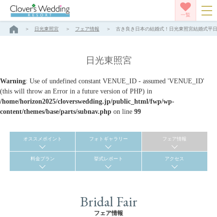
一覧
日光東照宮
フェア情報
古き良き日本の結婚式！日光東照宮結婚式平日ご相
日光東照宮
Warning
: Use of undefined constant VENUE_ID - assumed 'VENUE_ID'
(this will throw an Error in a future version of PHP) in
/home/horizon2025/cloverswedding.jp/public_html/fwp/wp-
content/themes/base/parts/subnav.php
on line
99
オススメポイント
フォトギャラリー
フェア情報
料金プラン
挙式レポート
アクセス
Bridal Fair
フェア情報