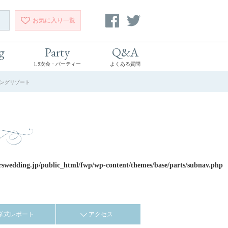
お気に入り
一覧
g
Party
Q&A
1.5次会・パーティー
よくある質問
ィングリゾート
rswedding.jp/public_html/fwp/wp-content/themes/base/parts/subnav.php
挙式レポート
アクセス