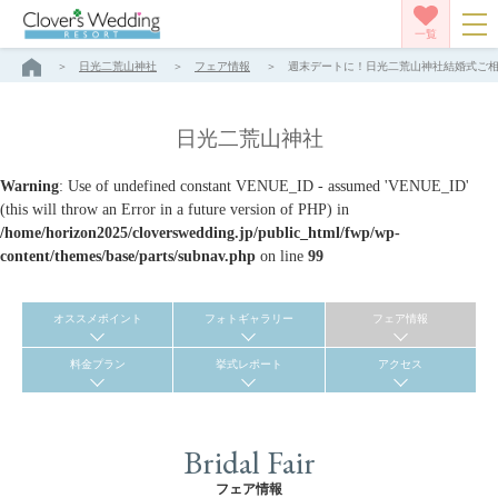
一覧
日光二荒山神社
フェア情報
週末デートに！日光二荒山神社結婚式ご相談会
日光二荒山神社
Warning
: Use of undefined constant VENUE_ID - assumed 'VENUE_ID'
(this will throw an Error in a future version of PHP) in
/home/horizon2025/cloverswedding.jp/public_html/fwp/wp-
content/themes/base/parts/subnav.php
on line
99
オススメポイント
フォトギャラリー
フェア情報
料金プラン
挙式レポート
アクセス
Bridal Fair
フェア情報