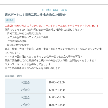
６
（土）
10:00
20:00
週末デートに！日光二荒山神社結婚式ご相談会
相談会
ご来店いただいた方に「ロクシタン」ハンドクリーム＆シアバターセットをプレゼント！
休日のちょっと空いたお時間にぜひ一度無料ご相談会にお越しください！
・日光二荒山神社ご結婚式の魅力
・お二人のお衣裳やヘアメイクのご要望
・ご宿泊施設の提案
・希望日程の空き状況
東京・横浜・大宮・宇都宮・高崎・太田・郡山各サロンで 現地をよく知るスタッフがご案
内いたします。
20：00まで受け付けておりますので お仕事の後でもお立ち寄りが可能！
日光二荒山神社でのご結婚式をご検討中の方はぜひお気軽にお問合せくださいませ！
スタッフ一同、心よりお待ちしております。
※ご予約の際希望サロンのご記入をお願い致します。
開催内容・時間
相談会
10:00〜12:00
相談会
12:00〜14:00
相談会
14:00〜16:00
相談会
16:00〜18:00