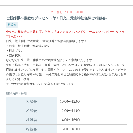
28
（日）
10:00
20:00
ご新婦様へ素敵なプレゼント付！日光二荒山神社無料ご相談会♪
相談会
今ならご相談会にお越し頂いた方に「ロクシタン」ハンドクリーム＆シアバターセットを
プレゼント♪
日光二荒山神社ご結婚式… 週末無料ご相談会開催致します！
・日光二荒山神社ご結婚式の魅力
・料金プラン
・空き状況
などなど日光二荒山神社でのご結婚式を詳しくご案内いたします♪
東京・横浜・大宮・宇都宮・高崎・太田・郡山各サロンで 現地をよく知るスタッフがご対
応致しますのでどんな事でもご質問ください！ 20：00まで受け付けておりますので デート
の後でもお立ち寄りが可能！ 日光二荒山神社ご結婚式をご検討中の方はぜひ お気軽にお問
合せくださいませ！
※ご予約の際希望サロンのご記入をお願い致します。
開催内容・時間
相談会
10:00〜12:00
相談会
12:00〜14:00
相談会
14:00〜16:00
相談会
16:00〜18:00