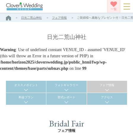
一覧
日光二荒山神社
フェア情報
ご新婦様へ素敵なプレゼント付！日光二荒山神
日光二荒山神社
Warning
: Use of undefined constant VENUE_ID - assumed 'VENUE_ID'
(this will throw an Error in a future version of PHP) in
/home/horizon2025/cloverswedding.jp/public_html/fwp/wp-
content/themes/base/parts/subnav.php
on line
99
オススメポイント
フォトギャラリー
フェア情報
料金プラン
挙式レポート
アクセス
Bridal Fair
フェア情報