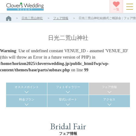
一覧
日光二荒山神社
フェア情報
日光二荒山神社結婚式ご相談会 | フェア情
日光二荒山神社
Warning
: Use of undefined constant VENUE_ID - assumed 'VENUE_ID'
(this will throw an Error in a future version of PHP) in
/home/horizon2025/cloverswedding.jp/public_html/fwp/wp-
content/themes/base/parts/subnav.php
on line
99
オススメポイント
フォトギャラリー
フェア情報
料金プラン
挙式レポート
アクセス
Bridal Fair
フェア情報