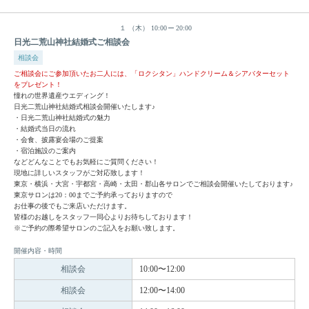
１
（木）
10:00
20:00
日光二荒山神社結婚式ご相談会
相談会
ご相談会にご参加頂いたお二人には、「ロクシタン」ハンドクリーム＆シアバターセット
をプレゼント！
憧れの世界遺産ウエディング！
日光二荒山神社結婚式相談会開催いたします♪
・日光二荒山神社結婚式の魅力
・結婚式当日の流れ
・会食、披露宴会場のご提案
・宿泊施設のご案内
などどんなことでもお気軽にご質問ください！
現地に詳しいスタッフがご対応致します！
東京・横浜・大宮・宇都宮・高崎・太田・郡山各サロンでご相談会開催いたしております♪
東京サロンは20：00までご予約承っておりますので
お仕事の後でもご来店いただけます。
皆様のお越しをスタッフ一同心よりお待ちしております！
※ご予約の際希望サロンのご記入をお願い致します。
開催内容・時間
相談会
10:00〜12:00
相談会
12:00〜14:00