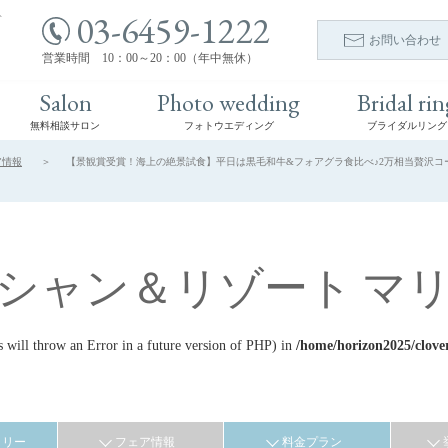
03-6459-1222
ト
お問い合わせ
営業時間 10：00～20：00（年中無休）
Salon
Photo wedding
Bridal rin
無料相談サロン
フォトウエディング
ブライダルリング
ア情報
【景観賞受賞！海上の絶景試食】平日は黒毛和牛&フォアグラ食比べ♪2万相当贅沢コース |
シャン＆リゾート マ
ill throw an Error in a future version of PHP) in
/home/horizon2025/clove
ラリー
フェア情報
料金プラン