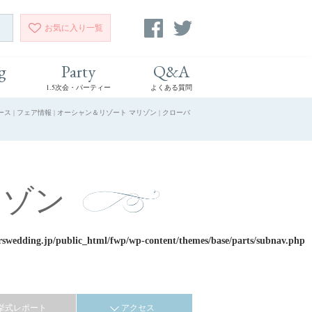
お気に入り
一覧
g
Party
Q&A
1.5次会・パーティー
よくある質問
 フェア情報 | オーシャン＆リゾート マリゾン | クローバ
リゾン
rswedding.jp/public_html/fwp/wp-content/themes/base/parts/subnav.php
挙式レポート
アクセス