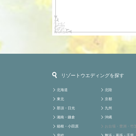
リゾートウエディングを探す
北海道
北陸
東北
京都
那須・日光
九州
湘南・鎌倉
沖縄
箱根・小田原
お台場・豊洲・竹
房総
舞浜・幕張・千葉