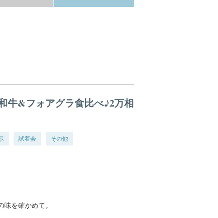
和牛&フォアグラ食比べ♪2万相
示
試着会
その他
の味を確かめて。