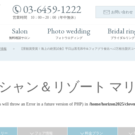
03-6459-1222
ト
お問い合わせ
営業時間 10：00～20：00（年中無休）
Salon
Photo wedding
Bridal rin
無料相談サロン
フォトウエディング
ブライダルリング
ア情報
【景観賞受賞！海上の絶景試食】平日は黒毛和牛&フォアグラ食比べ♪2万相当贅沢コース |
シャン＆リゾート マ
ill throw an Error in a future version of PHP) in
/home/horizon2025/clove
ラリー
フェア情報
料金プラン