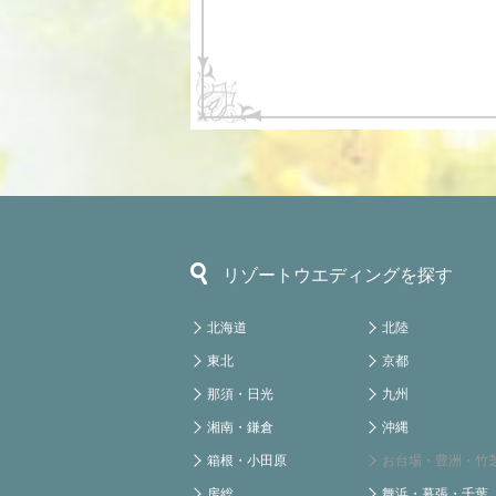
リゾートウエディングを探す
北海道
北陸
東北
京都
那須・日光
九州
湘南・鎌倉
沖縄
箱根・小田原
お台場・豊洲・竹
房総
舞浜・幕張・千葉