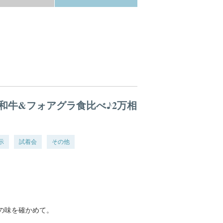
和牛&フォアグラ食比べ♪2万相
示
試着会
その他
の味を確かめて。