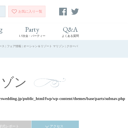
お気に入り
一覧
g
Party
Q&A
1.5次会・パーティー
よくある質問
 フェア情報 | オーシャン＆リゾート マリゾン | クローバ
リゾン
rswedding.jp/public_html/fwp/wp-content/themes/base/parts/subnav.php
挙式レポート
アクセス