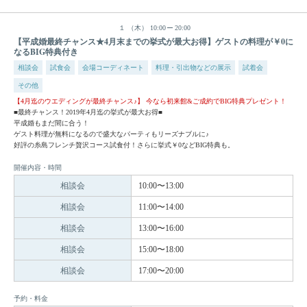
１
（木）
10:00
20:00
【平成婚最終チャンス★4月末までの挙式が最大お得】ゲストの料理が￥0に
なるBIG特典付き
相談会
試食会
会場コーディネート
料理・引出物などの展示
試着会
その他
【4月迄のウエディングが最終チャンス♪】 今なら初来館&ご成約でBIG特典プレゼント！
■最終チャンス！2019年4月迄の挙式が最大お得■
平成婚もまだ間に合う！
ゲスト料理が無料になるので盛大なパーティもリーズナブルに♪
好評の糸島フレンチ贅沢コース試食付！さらに挙式￥0などBIG特典も。
開催内容・時間
相談会
10:00〜13:00
相談会
11:00〜14:00
相談会
13:00〜16:00
相談会
15:00〜18:00
相談会
17:00〜20:00
予約・料金