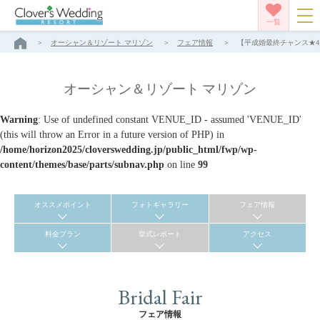
一覧
オーシャン＆リゾート マリゾン
フェア情報
【平成婚最終チャンス★4月
オーシャン＆リゾート マリゾン
Warning
: Use of undefined constant VENUE_ID - assumed 'VENUE_ID'
(this will throw an Error in a future version of PHP) in
/home/horizon2025/cloverswedding.jp/public_html/fwp/wp-
content/themes/base/parts/subnav.php
on line
99
オススメポイント
フォトギャラリー
フェア情報
料金プラン
挙式レポート
アクセス
Bridal Fair
フェア情報