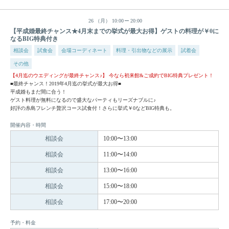
26
（月）
10:00
20:00
【平成婚最終チャンス★4月末までの挙式が最大お得】ゲストの料理が￥0に
なるBIG特典付き
相談会
試食会
会場コーディネート
料理・引出物などの展示
試着会
その他
【4月迄のウエディングが最終チャンス♪】 今なら初来館&ご成約でBIG特典プレゼント！
■最終チャンス！2019年4月迄の挙式が最大お得■
平成婚もまだ間に合う！
ゲスト料理が無料になるので盛大なパーティもリーズナブルに♪
好評の糸島フレンチ贅沢コース試食付！さらに挙式￥0などBIG特典も。
開催内容・時間
相談会
10:00〜13:00
相談会
11:00〜14:00
相談会
13:00〜16:00
相談会
15:00〜18:00
相談会
17:00〜20:00
予約・料金