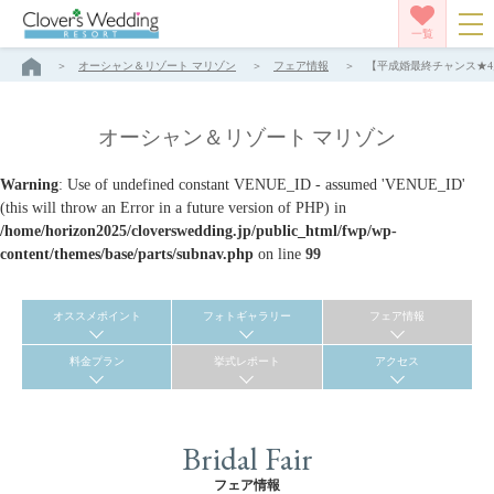
一覧
オーシャン＆リゾート マリゾン
フェア情報
【平成婚最終チャンス★4月
オーシャン＆リゾート マリゾン
Warning
: Use of undefined constant VENUE_ID - assumed 'VENUE_ID'
(this will throw an Error in a future version of PHP) in
/home/horizon2025/cloverswedding.jp/public_html/fwp/wp-
content/themes/base/parts/subnav.php
on line
99
オススメポイント
フォトギャラリー
フェア情報
料金プラン
挙式レポート
アクセス
Bridal Fair
フェア情報