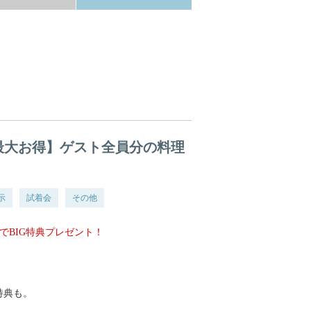
最大お得】ゲスト全員分の料理
示
試着会
その他
でBIG特典プレゼント！
特典も。