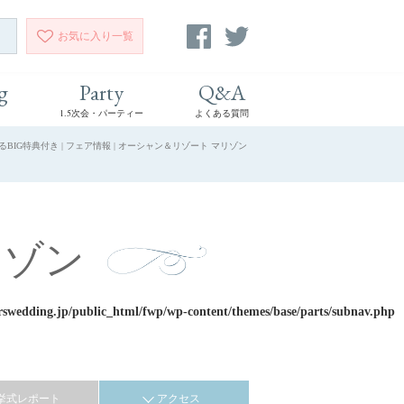
お気に入り
一覧
g
Party
Q&A
1.5次会・パーティー
よくある質問
G特典付き | フェア情報 | オーシャン＆リゾート マリゾン
リゾン
rswedding.jp/public_html/fwp/wp-content/themes/base/parts/subnav.php
挙式レポート
アクセス