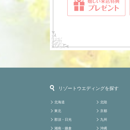
リゾートウエディングを探す
北海道
北陸
東北
京都
那須・日光
九州
湘南・鎌倉
沖縄