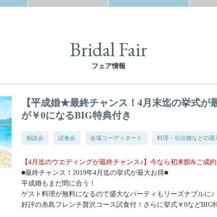
Bridal Fair
フェア情報
【平成婚★最終チャンス！4月末迄の挙式が
が￥0になるBIG特典付き
相談会
試食会
会場コーディネート
料理・引出物などの展
【4月迄のウエディングが最終チャンス♪】今なら初来館&ご成約
■最終チャンス！2019年4月迄の挙式が最大お得■
平成婚もまだ間に合う！
ゲスト料理が無料になるので盛大なパーティもリーズナブルに♪
好評の糸島フレンチ贅沢コース試食付！さらに挙式￥0などBIG