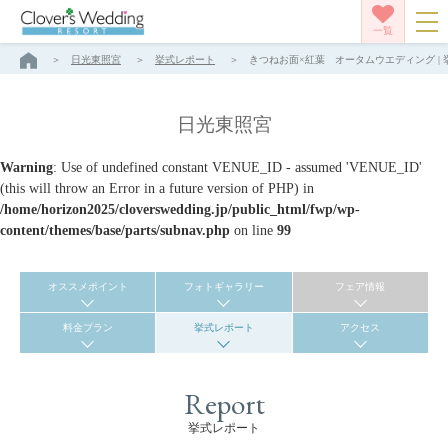
一覧
日光東照宮
挙式レポート
きつねお面×紅葉 オータムウエディング | 
日光東照宮
Warning
: Use of undefined constant VENUE_ID - assumed 'VENUE_ID'
(this will throw an Error in a future version of PHP) in
/home/horizon2025/cloverswedding.jp/public_html/fwp/wp-
content/themes/base/parts/subnav.php
on line
99
オススメポイント
フォトギャラリー
フェア情報
料金プラン
挙式レポート
アクセス
Report
挙式レポート