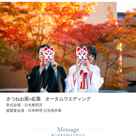
きつねお面×紅葉 オータムウエディング
挙式会場：日光東照宮
披露宴会場：日本料理 日光髙井家
Message
お二人からのメッセージ