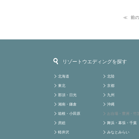
前
リゾートウエディングを探す
北海道
北陸
東北
京都
那須・日光
九州
湘南・鎌倉
沖縄
箱根・小田原
お台場・豊洲・竹
房総
舞浜・幕張・千葉
軽井沢
みなとみらい