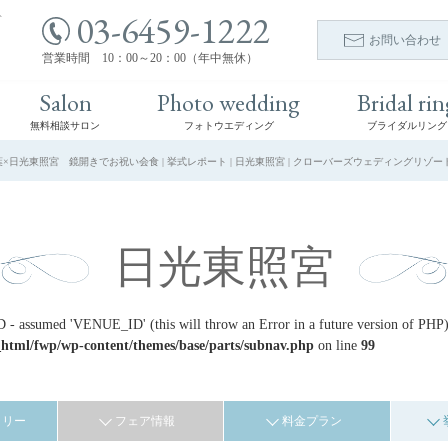
03-6459-1222
ト
お問い合わせ
営業時間 10：00～20：00（年中無休）
Salon
Photo wedding
Bridal rin
無料相談サロン
フォトウエディング
ブライダルリング
葉×日光東照宮 鏡開きでお祝い会食 | 挙式レポート | 日光東照宮 | クローバーズウェディングリゾー
日光東照宮
- assumed 'VENUE_ID' (this will throw an Error in a future version of PHP)
_html/fwp/wp-content/themes/base/parts/subnav.php
on line
99
ラリー
フェア情報
料金プラン