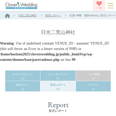
一覧
日光二荒山神社
挙式レポート
紅葉×神橋 家族Wedding | 挙式レポ
日光二荒山神社
Warning
: Use of undefined constant VENUE_ID - assumed 'VENUE_ID'
(this will throw an Error in a future version of PHP) in
/home/horizon2025/cloverswedding.jp/public_html/fwp/wp-
content/themes/base/parts/subnav.php
on line
99
オススメポイント
フォトギャラリー
フェア情報
料金プラン
挙式レポート
アクセス
Report
挙式レポート