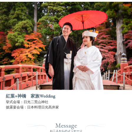
紅葉×神橋 家族Wedding
挙式会場：日光二荒山神社
披露宴会場：日本料理日光髙井家
Message
お二人からのメッセージ