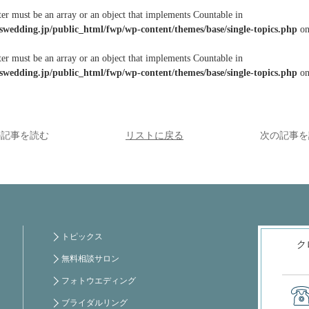
ter must be an array or an object that implements Countable in
swedding.jp/public_html/fwp/wp-content/themes/base/single-topics.php
on
ter must be an array or an object that implements Countable in
swedding.jp/public_html/fwp/wp-content/themes/base/single-topics.php
on
の記事を読む
リストに戻る
次の記事を
トピックス
ク
無料相談サロン
フォトウエディング
ブライダルリング