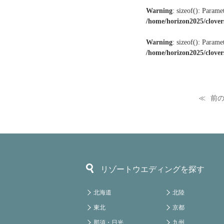
Warning
: sizeof(): Parame
/home/horizon2025/clover
Warning
: sizeof(): Parame
/home/horizon2025/clover
前
リゾートウエディングを探す
北海道
北陸
東北
京都
那須・日光
九州