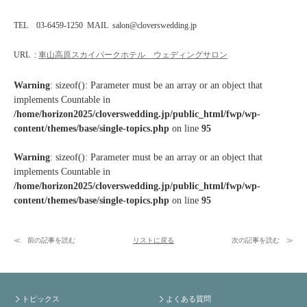
TEL 03-6459-1250 MAIL salon@cloverswedding.jp
URL :
車山高原スカイパークホテル ウェディングサロン
Warning
: sizeof(): Parameter must be an array or an object that
implements Countable in
/home/horizon2025/cloverswedding.jp/public_html/fwp/wp-
content/themes/base/single-topics.php
on line
95
Warning
: sizeof(): Parameter must be an array or an object that
implements Countable in
/home/horizon2025/cloverswedding.jp/public_html/fwp/wp-
content/themes/base/single-topics.php
on line
95
前の記事を読む
リストに戻る
次の記事を読む
トピックス
よくある質問