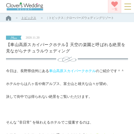
一覧
トピックス
| トピックス | クローバーズウェディングリゾート
Plan
2020.11.20
【車山高原スカイパークホテル】天空の楽園と呼ばれる絶景を
見ながらナチュラルウェディング
今日は、長野県信州にある
車山高原スカイパークホテル
のご紹介です＾＾
ホテルからは八ヶ岳や南アルプス、富士山と雄大な山々が望め、
決して街中では得られない絶景をご覧いただけます。
そんな "非日常" を味わえるホテルでご提案するのは、