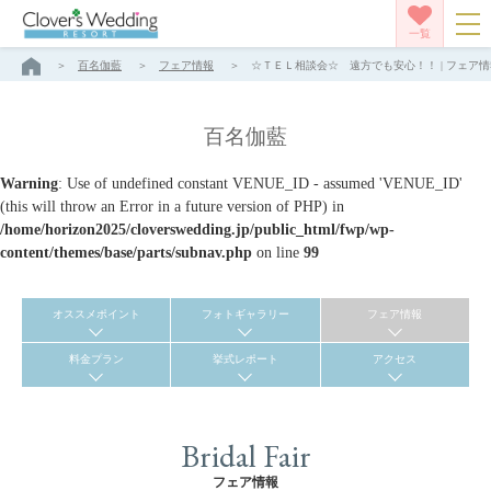
一覧
百名伽藍
フェア情報
☆ＴＥＬ相談会☆ 遠方でも安心！！ | フェア情報
百名伽藍
Warning
: Use of undefined constant VENUE_ID - assumed 'VENUE_ID'
(this will throw an Error in a future version of PHP) in
/home/horizon2025/cloverswedding.jp/public_html/fwp/wp-
content/themes/base/parts/subnav.php
on line
99
オススメポイント
フォトギャラリー
フェア情報
料金プラン
挙式レポート
アクセス
Bridal Fair
フェア情報