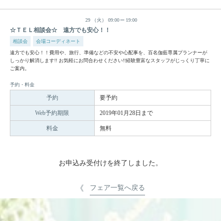
29
（火）
09:00
19:00
☆ＴＥＬ相談会☆ 遠方でも安心！！
相談会
会場コーディネート
遠方でも安心！！費用や、旅行、準備などの不安や心配事を、百名伽藍専属プランナーが
しっかり解消します!! お気軽にお問合わせください!!経験豊富なスタッフがじっくり丁寧に
ご案内。
予約・料金
予約
要予約
Web予約期限
2019年01月28日まで
料金
無料
お申込み受付けを終了しました。
フェア一覧へ戻る