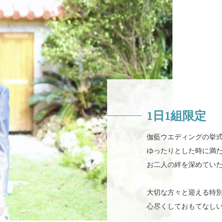
1日1組限定
伽藍ウエディングの挙式
ゆったりとした時に満
お二人の絆を深めてい
大切な方々と迎える特
心尽くしておもてなし