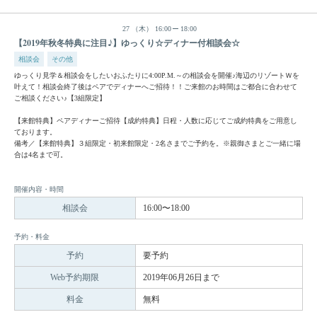
27
（木）
16:00
18:00
【2019年秋冬特典に注目♪】ゆっくり☆ディナー付相談会☆
相談会
その他
ゆっくり見学＆相談会をしたいおふたりに4:00P.M.～の相談会を開催♪海辺のリゾートＷを
叶えて！相談会終了後はペアでディナーへご招待！！ご来館のお時間はご都合に合わせて
ご相談ください♪【3組限定】
【来館特典】ペアディナーご招待【成約特典】日程・人数に応じてご成約特典をご用意し
ております。
備考／【来館特典】３組限定・初来館限定・2名さまでご予約を。※親御さまとご一緒に場
合は4名まで可。
開催内容・時間
相談会
16:00〜18:00
予約・料金
予約
要予約
Web予約期限
2019年06月26日まで
料金
無料