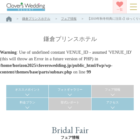
一覧
鎌倉プリンスホテル
フェア情報
【2019年秋冬特典に注目♪】ゆっくり
鎌倉プリンスホテル
Warning
: Use of undefined constant VENUE_ID - assumed 'VENUE_ID'
(this will throw an Error in a future version of PHP) in
/home/horizon2025/cloverswedding.jp/public_html/fwp/wp-
content/themes/base/parts/subnav.php
on line
99
オススメポイント
フォトギャラリー
フェア情報
料金プラン
挙式レポート
アクセス
Bridal Fair
フェア情報