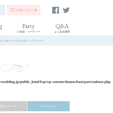
お気に入り
一覧
g
Party
Q&A
1.5次会・パーティー
よくある質問
ル | クローバーズウェディングリゾート
rswedding.jp/public_html/fwp/wp-content/themes/base/parts/subnav.php
挙式レポート
アクセス