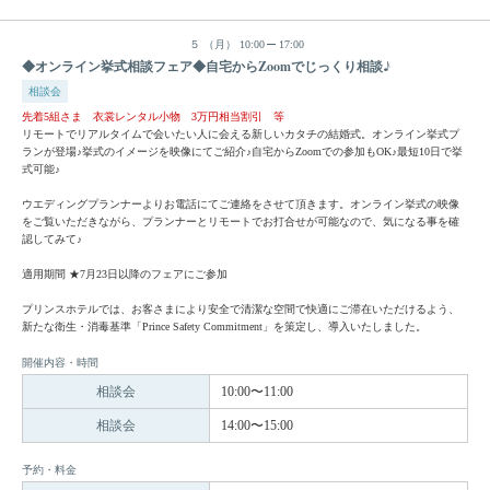
５
（月）
10:00
17:00
◆オンライン挙式相談フェア◆自宅からZoomでじっくり相談♪
相談会
先着5組さま 衣裳レンタル小物 3万円相当割引 等
リモートでリアルタイムで会いたい人に会える新しいカタチの結婚式。オンライン挙式プ
ランが登場♪挙式のイメージを映像にてご紹介♪自宅からZoomでの参加もOK♪最短10日で挙
式可能♪
ウエディングプランナーよりお電話にてご連絡をさせて頂きます。オンライン挙式の映像
をご覧いただきながら、プランナーとリモートでお打合せが可能なので、気になる事を確
認してみて♪
適用期間 ★7月23日以降のフェアにご参加
プリンスホテルでは、お客さまにより安全で清潔な空間で快適にご滞在いただけるよう、
新たな衛生・消毒基準「Prince Safety Commitment」を策定し、導入いたしました。
開催内容・時間
相談会
10:00〜11:00
相談会
14:00〜15:00
予約・料金