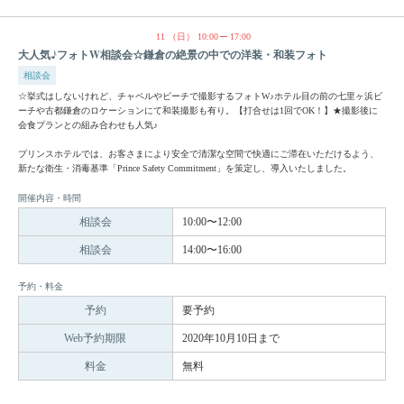
11
（日）
10:00
17:00
大人気♪フォトW相談会☆鎌倉の絶景の中での洋装・和装フォト
相談会
☆挙式はしないけれど、チャペルやビーチで撮影するフォトW♪ホテル目の前の七里ヶ浜ビ
ーチや古都鎌倉のロケーションにて和装撮影も有り。【打合せは1回でOK！】★撮影後に
会食プランとの組み合わせも人気♪
プリンスホテルでは、お客さまにより安全で清潔な空間で快適にご滞在いただけるよう、
新たな衛生・消毒基準「Prince Safety Commitment」を策定し、導入いたしました。
開催内容・時間
相談会
10:00〜12:00
相談会
14:00〜16:00
予約・料金
予約
要予約
Web予約期限
2020年10月10日まで
料金
無料