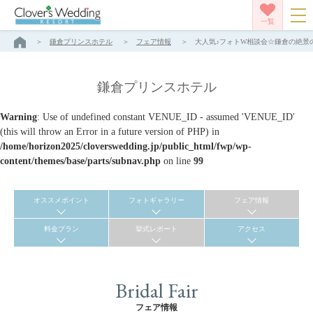
一覧
鎌倉プリンスホテル
フェア情報
大人気♪フォトW相談会☆鎌倉の絶景の
鎌倉プリンスホテル
Warning
: Use of undefined constant VENUE_ID - assumed 'VENUE_ID'
(this will throw an Error in a future version of PHP) in
/home/horizon2025/cloverswedding.jp/public_html/fwp/wp-
content/themes/base/parts/subnav.php
on line
99
オススメポイント
フォトギャラリー
フェア情報
料金プラン
挙式レポート
アクセス
Bridal Fair
フェア情報