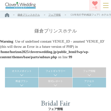
一覧
鎌倉プリンスホテル
フェア情報
《21年先行予約相談フェア》ホテルラン
鎌倉プリンスホテル
Warning
: Use of undefined constant VENUE_ID - assumed 'VENUE_ID'
(this will throw an Error in a future version of PHP) in
/home/horizon2025/cloverswedding.jp/public_html/fwp/wp-
content/themes/base/parts/subnav.php
on line
99
オススメポイント
フォトギャラリー
フェア情報
料金プラン
挙式レポート
アクセス
Bridal Fair
フェア情報