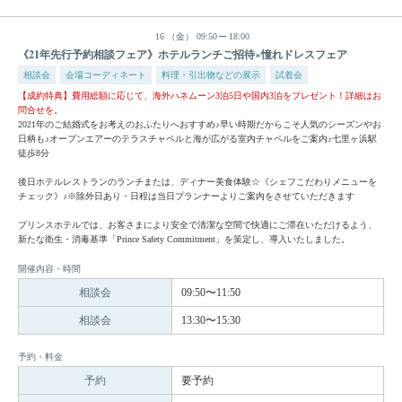
16
（金）
09:50
18:00
《21年先行予約相談フェア》ホテルランチご招待×憧れドレスフェア
相談会
会場コーディネート
料理・引出物などの展示
試着会
【成約特典】費用総額に応じて、海外ハネムーン3泊5日や国内3泊をプレゼント！詳細はお
問合せを。
2021年のご結婚式をお考えのおふたりへおすすめ♪早い時期だからこそ人気のシーズンやお
日柄も♪オープンエアーのテラスチャペルと海が広がる室内チャペルをご案内♪七里ヶ浜駅
徒歩8分
後日ホテルレストランのランチまたは、ディナー美食体験☆《シェフこだわりメニューを
チェック》♪※除外日あり・日程は当日プランナーよりご案内をさせていただきます
プリンスホテルでは、お客さまにより安全で清潔な空間で快適にご滞在いただけるよう、
新たな衛生・消毒基準「Prince Safety Commitment」を策定し、導入いたしました。
開催内容・時間
相談会
09:50〜11:50
相談会
13:30〜15:30
予約・料金
予約
要予約