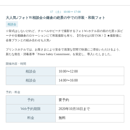
17
（土）
10:00
17:00
大人気♪フォトW相談会☆鎌倉の絶景の中での洋装・和装フォト
相談会
☆挙式はしないけれど、チャペルやビーチで撮影するフォトW♪ホテル目の前の七里ヶ浜ビ
ーチや古都鎌倉のロケーションにて和装撮影も有り。【打合せは1回でOK！】★撮影後に
会食プランとの組み合わせも人気♪
プリンスホテルでは、お客さまにより安全で清潔な空間で快適にご滞在いただけるよう、
新たな衛生・消毒基準「Prince Safety Commitment」を策定し、導入いたしました。
開催内容・時間
相談会
10:00〜12:00
相談会
14:00〜16:00
予約・料金
予約
要予約
Web予約期限
2020年10月16日まで
料金
無料