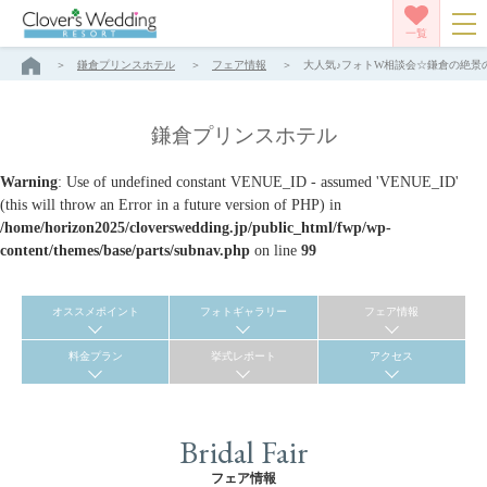
一覧
鎌倉プリンスホテル
フェア情報
大人気♪フォトW相談会☆鎌倉の絶景の
鎌倉プリンスホテル
Warning
: Use of undefined constant VENUE_ID - assumed 'VENUE_ID'
(this will throw an Error in a future version of PHP) in
/home/horizon2025/cloverswedding.jp/public_html/fwp/wp-
content/themes/base/parts/subnav.php
on line
99
オススメポイント
フォトギャラリー
フェア情報
料金プラン
挙式レポート
アクセス
Bridal Fair
フェア情報