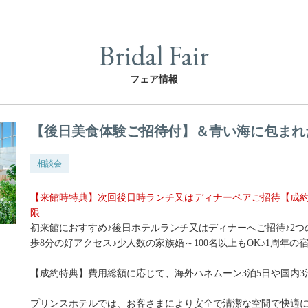
Bridal Fair
フェア情報
【後日美食体験ご招待付】＆青い海に包まれ
相談会
【来館時特典】次回後日時ランチ又はディナーペアご招待【成約
限
初来館におすすめ♪後日ホテルランチ又はディナーへご招待♪2つ
歩8分の好アクセス♪少人数の家族婚～100名以上もOK♪1周年
【成約特典】費用総額に応じて、海外ハネムーン3泊5日や国内
プリンスホテルでは、お客さまにより安全で清潔な空間で快適