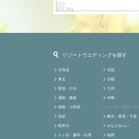
リゾートウエディングを探す
北海道
北陸
東北
京都
那須・日光
九州
湘南・鎌倉
沖縄
箱根・小田原
お台場・豊洲・竹
房総
舞浜・幕張・千葉
軽井沢
みなとみらい
八ヶ岳・蓼科・白馬
福岡