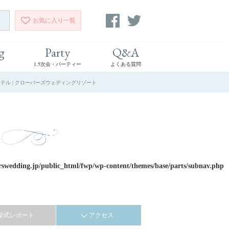
お気に入り
一覧
g
Party
Q&A
1.5次会・パーティー
よくある質問
テル | クローバーズウェディングリゾート
rswedding.jp/public_html/fwp/wp-content/themes/base/parts/subnav.php
挙式レポート
アクセス