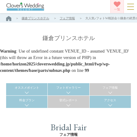
一覧
鎌倉プリンスホテル
フェア情報
大人気♪フォトW相談会☆鎌倉の絶景の
鎌倉プリンスホテル
Warning
: Use of undefined constant VENUE_ID - assumed 'VENUE_ID'
(this will throw an Error in a future version of PHP) in
/home/horizon2025/cloverswedding.jp/public_html/fwp/wp-
content/themes/base/parts/subnav.php
on line
99
オススメポイント
フォトギャラリー
フェア情報
料金プラン
挙式レポート
アクセス
Bridal Fair
フェア情報