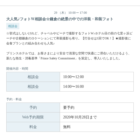
29
（木）
10:00
17:00
大人気♪フォトW相談会☆鎌倉の絶景の中での洋装・和装フォト
相談会
☆挙式はしないけれど、チャペルやビーチで撮影するフォトW♪ホテル目の前の七里ヶ浜ビ
ーチや古都鎌倉のロケーションにて和装撮影も有り。【打合せは1回でOK！】★撮影後に
会食プランとの組み合わせも人気♪
プリンスホテルでは、お客さまにより安全で清潔な空間で快適にご滞在いただけるよう、
新たな衛生・消毒基準「Prince Safety Commitment」を策定し、導入いたしました。
開催内容・時間
相談会
10:00〜12:00
相談会
14:00〜16:00
予約・料金
予約
要予約
Web予約期限
2020年10月28日まで
料金
無料