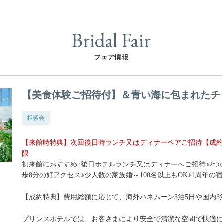
Bridal Fair
フェア情報
【美食体験ご招待付】＆青い海に包まれたチ
相談会
【来館時特典】次回後日時ランチ又はディナーペアご招待【成約
限
初来館におすすめ♪後日ホテルランチ又はディナーへご招待♪2つ
歩8分の好アクセス♪少人数の家族婚～100名以上もOK♪1周年
【成約特典】費用総額に応じて、海外ハネムーン3泊5日や国内
プリンスホテルでは、お客さまにより安全で清潔な空間で快適