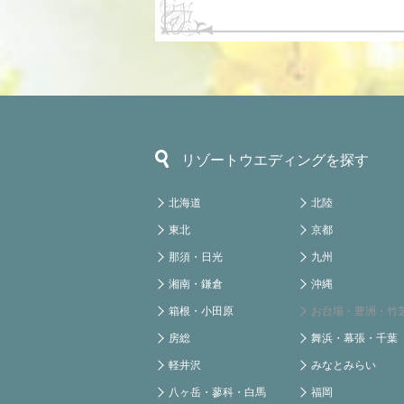
リゾートウエディングを探す
北海道
北陸
東北
京都
那須・日光
九州
湘南・鎌倉
沖縄
箱根・小田原
お台場・豊洲・竹
房総
舞浜・幕張・千葉
軽井沢
みなとみらい
八ヶ岳・蓼科・白馬
福岡