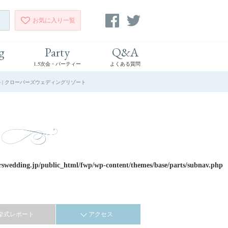
お気に入り
一覧
g
Party
Q&A
1.5次会・パーティー
よくある質問
 | クローバーズウェディングリゾート
rswedding.jp/public_html/fwp/wp-content/themes/base/parts/subnav.php
挙式レポート
アクセス