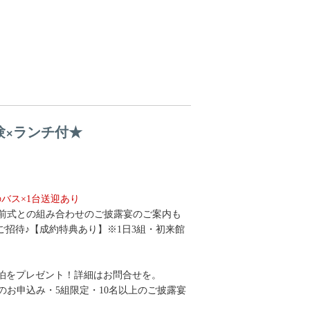
験×ランチ付★
バス×1台送迎あり
前式との組み合わせのご披露宴のご案内も
招待♪【成約特典あり】※1日3組・初来館
3泊をプレゼント！詳細はお問合せを。
降のお申込み・5組限定・10名以上のご披露宴