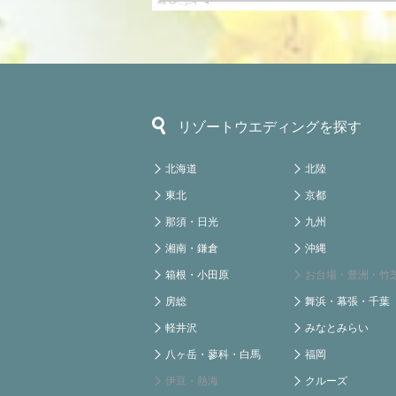
リゾートウエディングを探す
北海道
北陸
東北
京都
那須・日光
九州
湘南・鎌倉
沖縄
箱根・小田原
お台場・豊洲・竹
房総
舞浜・幕張・千葉
軽井沢
みなとみらい
八ヶ岳・蓼科・白馬
福岡
伊豆・熱海
クルーズ