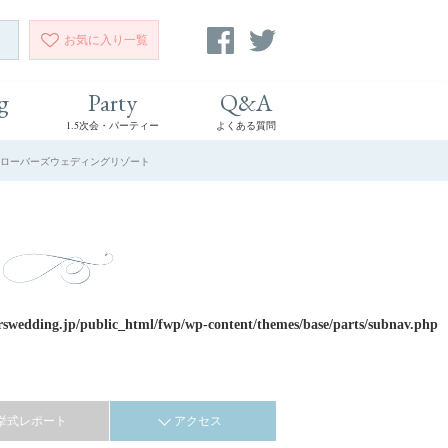
お気に入り
一覧
g
Party
Q&A
1.5次会・パーティー
よくある質問
 クローバーズウェディングリゾート
rswedding.jp/public_html/fwp/wp-content/themes/base/parts/subnav.php
挙式レポート
アクセス