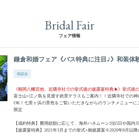
Bridal Fair
フェア情報
鎌倉和婚フェア《バス特典に注目♪》和装体
相談会
《鶴岡八幡宮他、近隣寺社での挙式後の披露宴特典★》挙式後の
富士山×江ノ島を見渡す絶景テラスもご案内！！近隣寺社での神
OK！七里ヶ浜の景色をご覧いただきながらのランチメニューにご
限定
【成約特典】費用総額に応じて、海外ハネムーン3泊5日や国内
【披露宴特典】2021年3月までの挙式+御披露宴※2020年8月以