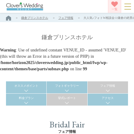
一覧
鎌倉プリンスホテル
フェア情報
大人気♪フォトW相談会☆鎌倉の絶景の
鎌倉プリンスホテル
Warning
: Use of undefined constant VENUE_ID - assumed 'VENUE_ID'
(this will throw an Error in a future version of PHP) in
/home/horizon2025/cloverswedding.jp/public_html/fwp/wp-
content/themes/base/parts/subnav.php
on line
99
オススメポイント
フォトギャラリー
フェア情報
料金プラン
挙式レポート
アクセス
Bridal Fair
フェア情報