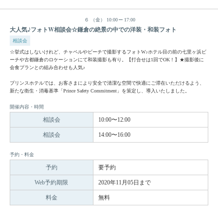
６
（金）
10:00
17:00
大人気♪フォトW相談会☆鎌倉の絶景の中での洋装・和装フォト
相談会
☆挙式はしないけれど、チャペルやビーチで撮影するフォトW♪ホテル目の前の七里ヶ浜ビ
ーチや古都鎌倉のロケーションにて和装撮影も有り。【打合せは1回でOK！】★撮影後に
会食プランとの組み合わせも人気♪
プリンスホテルでは、お客さまにより安全で清潔な空間で快適にご滞在いただけるよう、
新たな衛生・消毒基準「Prince Safety Commitment」を策定し、導入いたしました。
開催内容・時間
相談会
10:00〜12:00
相談会
14:00〜16:00
予約・料金
予約
要予約
Web予約期限
2020年11月05日まで
料金
無料