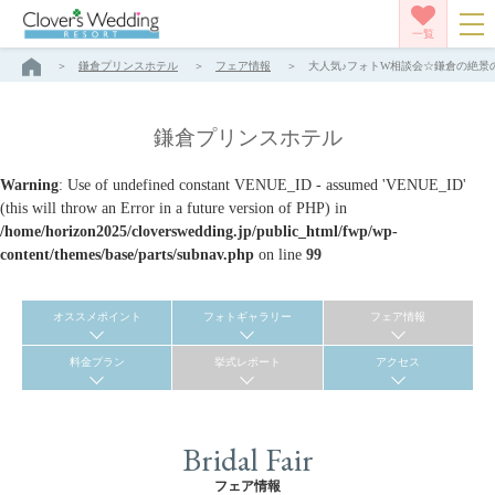
一覧
鎌倉プリンスホテル
フェア情報
大人気♪フォトW相談会☆鎌倉の絶景の
鎌倉プリンスホテル
Warning
: Use of undefined constant VENUE_ID - assumed 'VENUE_ID'
(this will throw an Error in a future version of PHP) in
/home/horizon2025/cloverswedding.jp/public_html/fwp/wp-
content/themes/base/parts/subnav.php
on line
99
オススメポイント
フォトギャラリー
フェア情報
料金プラン
挙式レポート
アクセス
Bridal Fair
フェア情報