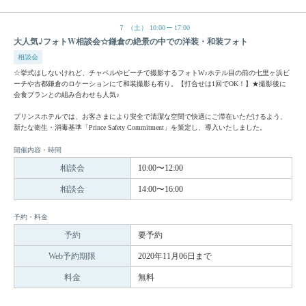
７
（土）
10:00
17:00
大人気♪フォトW相談会☆鎌倉の絶景の中での洋装・和装フォト
相談会
☆挙式はしないけれど、チャペルやビーチで撮影するフォトW♪ホテル目の前の七里ヶ浜ビ
ーチや古都鎌倉のロケーションにて和装撮影も有り。【打合せは1回でOK！】★撮影後に
会食プランとの組み合わせも人気♪
プリンスホテルでは、お客さまにより安全で清潔な空間で快適にご滞在いただけるよう、
新たな衛生・消毒基準「Prince Safety Commitment」を策定し、導入いたしました。
開催内容・時間
相談会
10:00〜12:00
相談会
14:00〜16:00
予約・料金
予約
要予約
Web予約期限
2020年11月06日まで
料金
無料