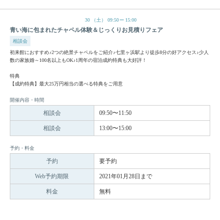
30
（土）
09:50
15:00
青い海に包まれたチャペル体験＆じっくりお見積りフェア
相談会
初来館におすすめ♪2つの絶景チャペルをご紹介♪七里ヶ浜駅より徒歩8分の好アクセス♪少人
数の家族婚～100名以上もOK♪1周年の宿泊成約特典も大好評！
特典
【成約特典】最大25万円相当の選べる特典をご用意
開催内容・時間
相談会
09:50〜11:50
相談会
13:00〜15:00
予約・料金
予約
要予約
Web予約期限
2021年01月28日まで
料金
無料