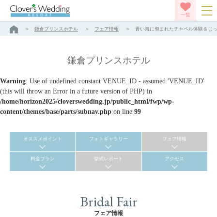
一覧
鎌倉プリンスホテル
フェア情報
青い海に包まれたチャペル体験＆じっく
鎌倉プリンスホテル
Warning
: Use of undefined constant VENUE_ID - assumed 'VENUE_ID'
(this will throw an Error in a future version of PHP) in
/home/horizon2025/cloverswedding.jp/public_html/fwp/wp-
content/themes/base/parts/subnav.php
on line
99
オススメポイント
フォトギャラリー
フェア情報
料金プラン
挙式レポート
アクセス
Bridal Fair
フェア情報