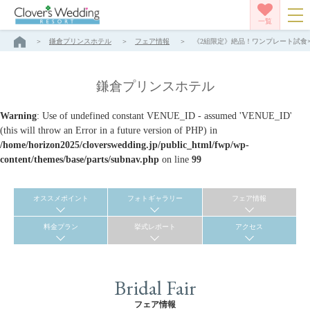
一覧
鎌倉プリンスホテル
フェア情報
《2組限定》絶品！ワンプレート試食×絶
鎌倉プリンスホテル
Warning
: Use of undefined constant VENUE_ID - assumed 'VENUE_ID'
(this will throw an Error in a future version of PHP) in
/home/horizon2025/cloverswedding.jp/public_html/fwp/wp-
content/themes/base/parts/subnav.php
on line
99
オススメポイント
フォトギャラリー
フェア情報
料金プラン
挙式レポート
アクセス
Bridal Fair
フェア情報