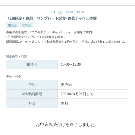
24
（土）
10:00
13:30
《2組限定》絶品！ワンプレート試食×絶景チャペル体験
相談会
試食会
湘南の海を臨む、2つの絶景チャペルとパーティー会場をご案内♪
1日2組限定でワンプレートの試食会を開催♪
新郎新婦2名でお申込みを！《初来館限定》1周年宿泊ご招待の成約特典も人気♪※条件あり
開催内容・時間
相談会
10:00〜13:30
予約・料金
予約
要予約
Web予約期限
2021年04月21日まで
料金
無料
お申込み受付けを終了しました。