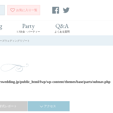
お気に入り
一覧
g
Party
Q&A
1.5次会・パーティー
よくある質問
ーバーズウェディングリゾート
rswedding.jp/public_html/fwp/wp-content/themes/base/parts/subnav.php
挙式レポート
アクセス