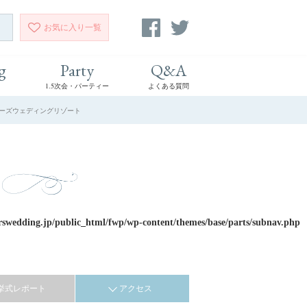
お気に入り
一覧
g
Party
Q&A
1.5次会・パーティー
よくある質問
ーバーズウェディングリゾート
rswedding.jp/public_html/fwp/wp-content/themes/base/parts/subnav.php
挙式レポート
アクセス