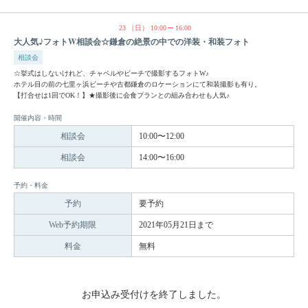
23
（日）
10:00
16:00
大人気♪フォトW相談会☆鎌倉の絶景の中での洋装・和装フォト
相談会
☆挙式はしないけれど、チャペルやビーチで撮影するフォトW♪
ホテル目の前の七里ヶ浜ビーチや古都鎌倉のロケーションにて和装撮影も有り。
【打合せは1回でOK！】★撮影後に会食プランとの組み合わせも人気♪
開催内容・時間
相談会
10:00〜12:00
相談会
14:00〜16:00
予約・料金
予約
要予約
Web予約期限
2021年05月21日まで
料金
無料
お申込み受付けを終了しました。