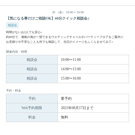
20
（金）
10:00
16:00
【気になる事だけご相談OK】60分クイック相談会♪
相談会
時間がないお2人でも安心♪
約60分で、湘南の海が一望できるウエディングチャペルやパーティーフロアをご案内☆
お見積りや不安なことも何でも相談して、当日のイメージをふくらませてみて♪
開催内容・時間
相談会
10:00〜11:00
相談会
14:00〜15:00
相談会
15:00〜16:00
予約・料金
予約
要予約
Web予約期限
2021年08月17日まで
料金
無料