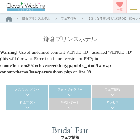
一覧
鎌倉プリンスホテル
フェア情報
【気になる事だけご相談OK】60分クイ
鎌倉プリンスホテル
Warning
: Use of undefined constant VENUE_ID - assumed 'VENUE_ID'
(this will throw an Error in a future version of PHP) in
/home/horizon2025/cloverswedding.jp/public_html/fwp/wp-
content/themes/base/parts/subnav.php
on line
99
オススメポイント
フォトギャラリー
フェア情報
料金プラン
挙式レポート
アクセス
Bridal Fair
フェア情報