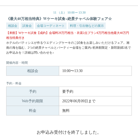
11
（土）
10:00
13:30
《最大40万相当特典》Wケーキ試食×絶景チャペル体験フェア☆
相談会
試食会
会場コーディネート
料理・引出物などの展示
【来館】Wケーキ試食【成約】会場料29万円相当・衣裳2点プラン8万円相当他最大40万円
相当特典付き
ホテルのパティシエが作るウエディングケーキのご試食をお楽しみいただけるフェア。湘
南の海を臨む、2つの絶景チャペルとパーティー会場をご案内♪初来館限定・新郎新婦2名で
お申込みを！詳細は問い合わせを♪
開催内容・時間
相談会
10:00〜13:30
予約・料金
予約
要予約
Web予約期限
2022年06月09日まで
料金
無料
お申込み受付けを終了しました。