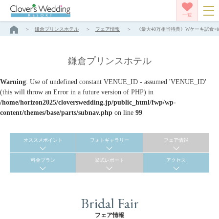
一覧
鎌倉プリンスホテル
フェア情報
《最大40万相当特典》Wケーキ試食×絶
鎌倉プリンスホテル
Warning
: Use of undefined constant VENUE_ID - assumed 'VENUE_ID'
(this will throw an Error in a future version of PHP) in
/home/horizon2025/cloverswedding.jp/public_html/fwp/wp-
content/themes/base/parts/subnav.php
on line
99
オススメポイント
フォトギャラリー
フェア情報
料金プラン
挙式レポート
アクセス
Bridal Fair
フェア情報