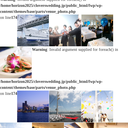
/home/horizon2025/cloverswedding.jp/public_html/fwp/wp-
content/themes/base/parts/venue_photo.php
on line
174
Warning
: Invalid argument supplied for foreach() in
/home/horizon2025/cloverswedding.jp/public_html/fwp/wp-
content/themes/base/parts/venue_photo.php
on line
174