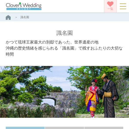
一覧
識名園
識名園
かつて琉球王家最大の別邸であった、世界遺産の地
沖縄の歴史情緒を感じられる「識名園」で残すおふたりの大切な
時間