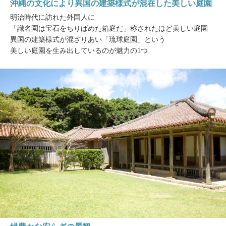
沖縄の文化により異国の建築様式が混在した美しい庭園
明治時代に訪れた外国人に
「識名園は宝石をちりばめた箱庭だ」称されたほど美しい庭園
異国の建築様式が混ざりあい「琉球庭園」という
美しい庭園を生み出しているのが魅力の1つ