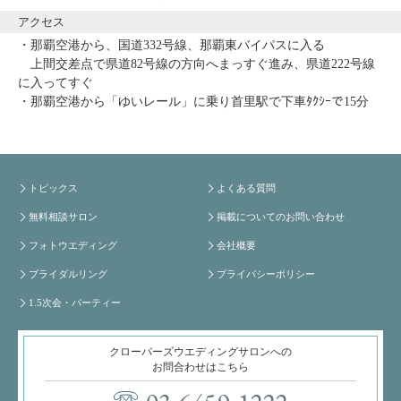
アクセス
・那覇空港から、国道332号線、那覇東バイパスに入る
上間交差点で県道82号線の方向へまっすぐ進み、県道222号線
に入ってすぐ
・那覇空港から「ゆいレール」に乗り首里駅で下車ﾀｸｼｰで15分
トピックス
よくある質問
無料相談サロン
掲載についてのお問い合わせ
フォトウエディング
会社概要
ブライダルリング
プライバシーポリシー
1.5次会・パーティー
クローバーズウエディングサロンへの
お問合わせはこちら