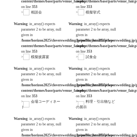
content/themes/base/parts/venue_fair.php
content/themes/base/parts/venue_fair.
on line
353
on line
353
>
相談会
>
模擬挙式
Warning
: in_array() expects
Warning
: in_array() expects
parameter 2 to be array, null
parameter 2 to be array, null
given in
given in
/home/horizon2025/cloverswedding.jp/public_html/fwp/wp-
/home/horizon2025/cloverswedding.jp/
content/themes/base/parts/venue_fair.php
content/themes/base/parts/venue_fair.
on line
353
on line
353
>
模擬披露宴
>
試食会
Warning
: in_array() expects
Warning
: in_array() expects
parameter 2 to be array, null
parameter 2 to be array, null
given in
given in
/home/horizon2025/cloverswedding.jp/public_html/fwp/wp-
/home/horizon2025/cloverswedding.jp/
content/themes/base/parts/venue_fair.php
content/themes/base/parts/venue_fair.
on line
353
on line
353
>
会場コーディネー
>
料理・引出物など
ト
の展示
Warning
: in_array() expects
Warning
: in_array() expects
parameter 2 to be array, null
parameter 2 to be array, null
given in
given in
/home/horizon2025/cloverswedding.jp/public_html/fwp/wp-
/home/horizon2025/cloverswedding.jp/