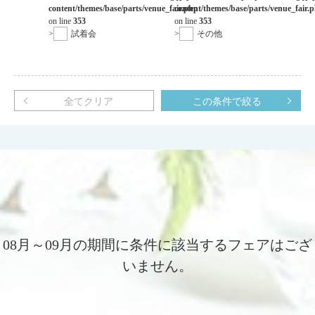
content/themes/base/parts/venue_fair.php
content/themes/base/parts/venue_fair.
on line
353
on line
353
>
試着会
>
その他
全てクリア
この条件で絞る
08月～09月の期間に条件に該当するフェアはござ
いません。