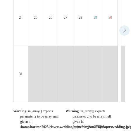
24
25
26
27
28
29
30
28
31
Warning
: in_array() expects
Warning
: in_array() expects
parameter 2 to be array, null
parameter 2 to be array, null
given in
given in
/home/horizon2025/cloverswedding.jp/public_html/fwp/wp-
/home/horizon2025/cloverswedding.jp/