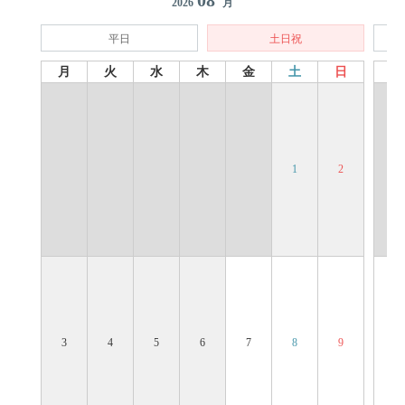
08
2026
月
平日
土日祝
月
火
水
木
金
土
日
月
1
2
3
4
5
6
7
8
9
7